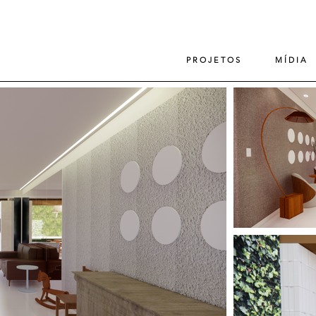
P R O J E T O S
M Í D I A