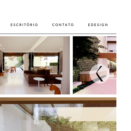
E S C R I T Ó R I O
C O N T A T O
E D E S I G N